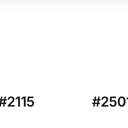
#2115
#250