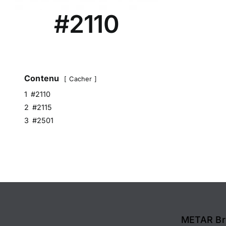
#2110
Contenu
Cacher
1
#2110
2
#2115
3
#2501
METAR Br