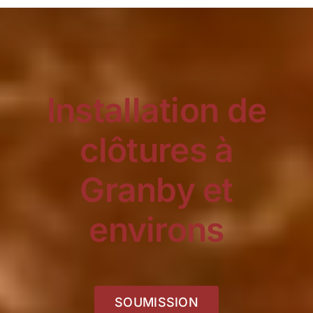
Installation de
clôtures à
Granby et
environs
SOUMISSION