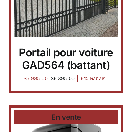
ils
Portail pour voiture
GAD564 (battant)
$
5,985.00
$
6,395.00
6% Rabais
En vente