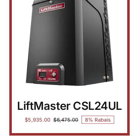
ils
LiftMaster CSL24UL
$
5,935.00
$
6,475.00
8% Rabais