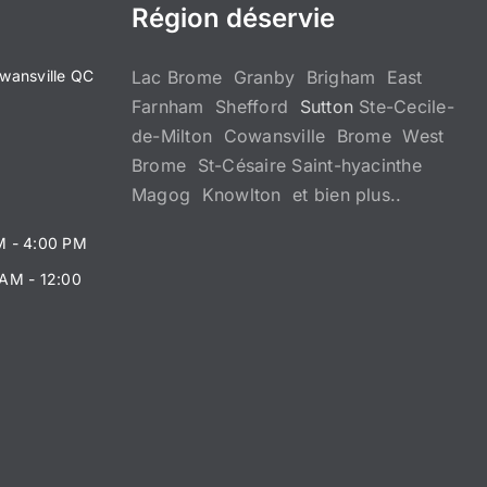
Région déservie
wansville QC
Lac Brome Granby Brigham East
Farnham Shefford
Sutton
Ste-Cecile-
de-Milton Cowansville Brome West
Brome St-Césaire Saint-hyacinthe
Magog Knowlton et bien plus..
M - 4:00 PM
 AM - 12:00