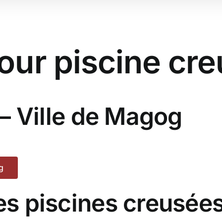
our piscine cr
 – Ville de Magog
g
es piscines creusée