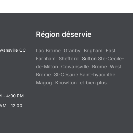
Région déservie
wansville QC
Lac Brome Granby Brigham East
Farnham Shefford
Sutton
Ste-Cecile-
de-Milton Cowansville Brome West
Brome St-Césaire Saint-hyacinthe
Magog Knowlton et bien plus..
M - 4:00 PM
 AM - 12:00