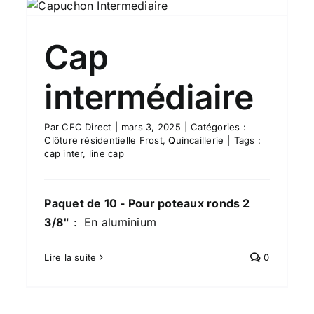
Cap terminal
Clôture résidentielle Frost
Quincaillerie
Cap
intermédiaire
Par
CFC Direct
|
mars 3, 2025
|
Catégories :
Clôture résidentielle Frost
,
Quincaillerie
|
Tags :
cap inter
,
line cap
Paquet de 10 - Pour poteaux ronds 2
3/8"
: En aluminium
Diagramme 101 de pièces
Lire la suite
0
requises pour votre clôture
Quincaillerie
Clôture résidentielle Frost