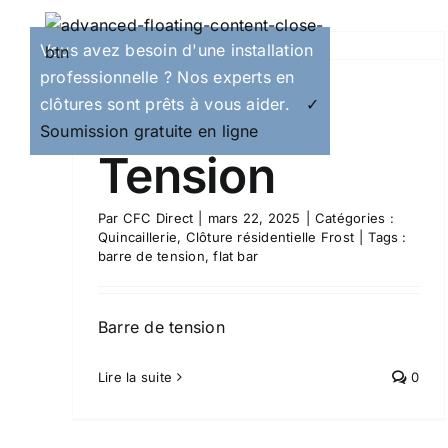
Bride de tension(10)
Vous avez besoin d'une installation
ost
Clôture résidentielle Frost
Quincaillerie
professionnelle ? Nos experts en
Barre de
clôtures sont prêts à vous aider.
✓
Soumission gratuite en ligne
Tension
Par
CFC Direct
|
mars 22, 2025
|
Catégories :
Quincaillerie
,
Clôture résidentielle Frost
|
Tags :
barre de tension
,
flat bar
Barre de tension
Lire la suite
0