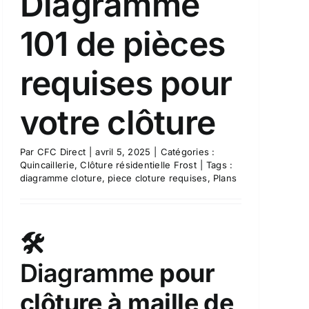
Diagramme
101 de pièces
requises pour
votre clôture
Par
CFC Direct
|
avril 5, 2025
|
Catégories :
Quincaillerie
,
Clôture résidentielle Frost
|
Tags :
diagramme cloture
,
piece cloture requises
,
Plans
🛠️
Diagramme
pour
clôture à maille de