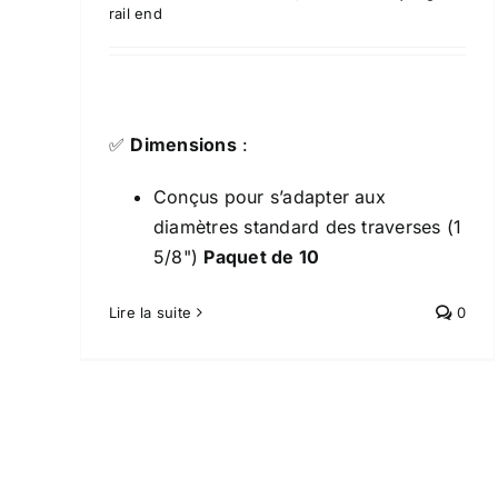
rail end
✅
Dimensions
:
Conçus pour s’adapter aux
diamètres standard des traverses (1
5/8")
Paquet de 10
Ligatures
Quincaillerie
Clôture résidentielle Frost
Lire la suite
0