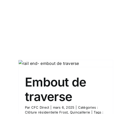
Fil de tension
rie
Quincaillerie
Clôture résidentielle Frost
Embout de
traverse
Par
CFC Direct
|
mars 6, 2025
|
Catégories :
Clôture résidentielle Frost
,
Quincaillerie
|
Tags :