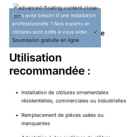
Qualité no.1
Vous avez besoin d'une installation
professionnelle ? Nos experts en
clôtures sont prêts à vous aider.
✓
Bride universelle noire
Soumission gratuite en ligne
Utilisation
recommandée
:
Installation de clôtures ornementales
résidentielles, commerciales ou industrielles
Remplacement de pièces usées ou
manquantes