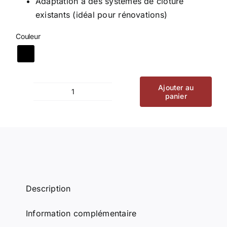
Adaptation à des systèmes de clôture
existants (idéal pour rénovations)
Couleur
Ajouter au
panier
quantité
de
Alternative:
Bride
universelle
noire
Description
Information complémentaire