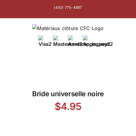
Skip
(450) 775-4897
to
content
Bride universelle noire
$
4.95