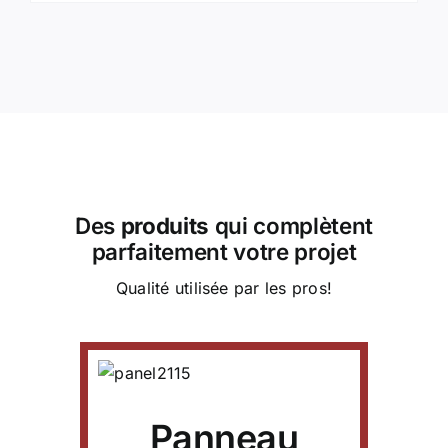
Des
produits
qui complètent
parfaitement votre projet
Qualité utilisée par les pros!
lôture
Ce
Détails
iscine
produit
a
00
-
plusieurs
variations.
Gamme
Panneau
00
Les
de