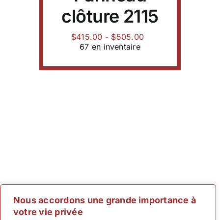
options
clôture 2115
prix
peuvent
:
être
$415.00
choisies
Gamme
$
415.00
-
$
505.00
à
sur
de
67 en inventaire
$505.00
la
prix
page
:
du
$415.00
produit
à
$505.00
Nous accordons une grande importance à
votre vie privée