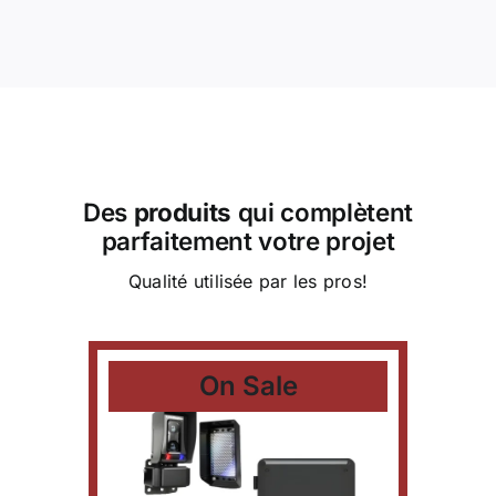
Des
produits
qui complètent
parfaitement votre projet
Qualité utilisée par les pros!
On Sale
ter
KGUL
e