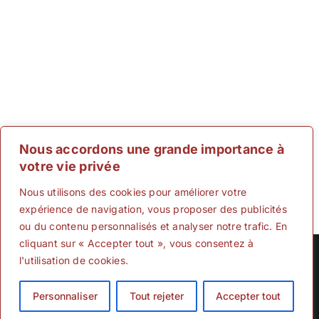
Nous accordons une grande importance à
votre vie privée
Nous utilisons des cookies pour améliorer votre
expérience de navigation, vous proposer des publicités
ou du contenu personnalisés et analyser notre trafic. En
cliquant sur « Accepter tout », vous consentez à
Copyright 2012 - 2025 |
CFC Direct
Par
CFC
| All Rights
l'utilisation de cookies.
Reserved | Powered by
CFC Inc
Personnaliser
Tout rejeter
Accepter tout
Facebook
X
Instagram
Pinterest