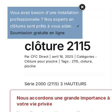
5
Panneaux de Verre 12mm
Vous avez besoin d'une installation
Clôture pour piscine
professionnelle ? Nos experts en
clôtures sont prêts à vous aider.
✓
Panneau
Soumission gratuite en ligne
clôture 2115
Par
CFC Direct
|
avril 16, 2025
|
Catégories :
Clôture pour piscine
|
Tags :
2115
,
cloture
,
piscine
Série 2000 (2115) 3 HAUTEURS
Lire la suite
0
Nous accordons une grande importance à
votre vie privée